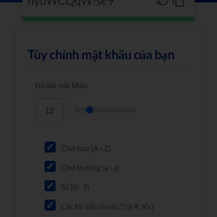
Tùy chỉnh mật khẩu của bạn
Độ dài mật khẩu
Chữ hoa (A - Z)
Chữ thường (a - z)
Số (0 - 9)
Các ký hiệu (ví dụ:!? @ #, V.v.)