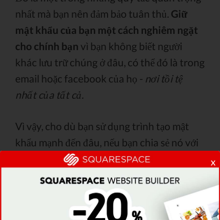
nhất mà bạn nên đảm bảo tuân thủ.
Giữ
mật khẩu của bạn một cách nghiêm ngặt
cho chính bạn
vì bạn không biết người
khác lưu trữ chúng ở đâu, có thể đó là trong
email hoặc facebook của họ -
nơi tồi tệ
nhất của tất cả.
Vì vậy, cho dù bạn sử dụng trình tạo mật
khẩu mạnh đến đâu, nếu bạn chia sẻ nó với
người khác, nó không còn an toàn nữa.
x
Hãy ghi nhớ điều này.
5. Không sử dụng mật khẩu ngắn