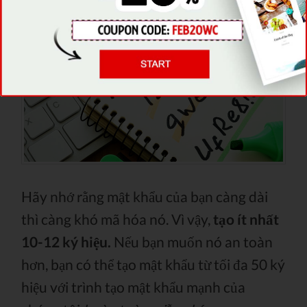
Hãy nhớ rằng mật khẩu của bạn càng dài
thì càng khó mã hóa nó. Vì vậy,
tạo ít nhất
10-12 ký hiệu.
Nếu bạn muốn nó an toàn
hơn, bạn có thể tạo mật khẩu từ tối đa 50 ký
hiệu với trình tạo mật khẩu mạnh của