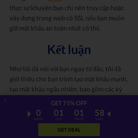
thực sự khuyên bạn chỉ nên truy cập hoặc
xây dựng trang web có SSL nếu bạn muốn
giữ mật khẩu an toàn nhất có thể.
Kết luận
Như tôi đã nói với bạn ngay từ đầu, tôi đã
giới thiệu cho bạn trình tạo mật khẩu mạnh,
tạo mật khẩu ngẫu nhiên, bao gồm các ký
hiệu khác nhau, để làm cho quá trình mã
GET 75% OFF
hóa trở nên khó khăn hơn nhiều.
0
01
01
56
NGÀY
GIỜ
PHÚT
GIÂY
Bạn cũng biết rằng mật khẩu không bao giờ
GET DEAL