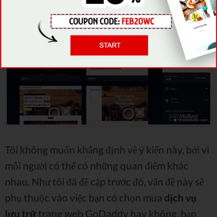
Tôi không muốn khẳng định về ý kiến này, bởi vì
mỗi người có thể có những quan điểm khác
nhau. Như tôi đã đề cập trước đó, vấn đề này sẽ
phụ thuộc vào việc bạn có chọn mua
dịch vụ
lưu trữ
trang web GoDaddy hay không, bạn