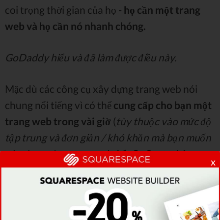
coi trọng thời gian của họ -
họ cần một trang
web và họ cần nó nhanh chóng.
GoDaddy hiểu và đã làm được điều này.
Mặc dù các công cụ xây dựng trang web nói
chung nổi tiếng vì có thể
cung cấp cho bạn một
trang web trong vài giờ
(
tùy thuộc vào mức độ
tập trung và đơn giản / khó khăn mà bạn muốn
xây dựng cho trang web đó
), GoCentral đưa
x
yêu cầu này lên cấp độ cao hơn. Từ thời điểm
bạn mua trang web lưu trữ đến khi trang web
của bạn được phát hành, đó là một quá trình
siêu nhanh
!