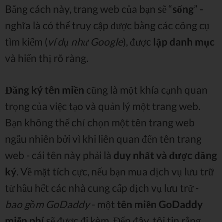
Bằng cách này, trang web của bạn sẽ “
sống
” -
nghĩa là có thể truy cập được bằng các công cụ
tìm kiếm (
ví dụ như Google
), được
lập danh mục
và hiển thị rõ ràng.
Đăng ký tên miền
cũng là một khía cạnh quan
trọng của việc tạo và quản lý một trang web.
Bạn không thể chỉ chọn một tên trang web
ngẫu nhiên bởi vì khi liên quan đến tên trang
web - cái tên này phải là
duy nhất và được đăng
ký
. Về mặt tích cực, nếu bạn mua dịch vụ lưu trữ
từ hầu hết các nhà cung cấp dịch vụ lưu trữ -
bao gồm GoDaddy
- một
tên miền GoDaddy
miễn phí
sẽ được đi kèm. Đến đây, tôi tin rằng