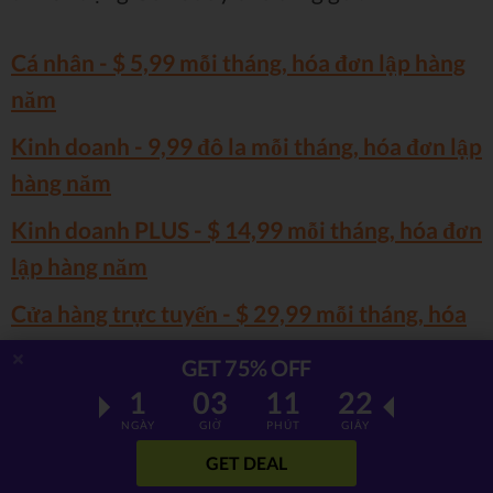
Cá nhân - $ 5,99 mỗi tháng, hóa đơn lập hàng
năm
Kinh doanh - 9,99 đô la mỗi tháng, hóa đơn lập
hàng năm
Kinh doanh PLUS - $ 14,99 mỗi tháng, hóa đơn
lập hàng năm
Cửa hàng trực tuyến - $ 29,99 mỗi tháng, hóa
đơn lập hàng năm
GET 75% OFF
1
03
11
21
Gói
Cá nhân
- cái tên đã tự giải thích cho nội
NGÀY
GIỜ
PHÚT
GIÂY
dung - gói này sẽ rất tuyệt vời cho người dùng
GET DEAL
muốn có
một trang web rất nhỏ
, có lẽ để giới