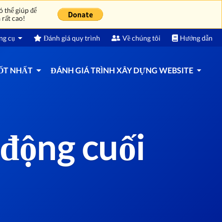
 thể giúp để
 rất cao!
ng cụ
Đánh giá quy trình
Về chúng tôi
Hướng dẫn
TỐT NHẤT
ĐÁNH GIÁ TRÌNH XÂY DỰNG WEBSITE
 động cuối