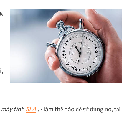
ng
ì,
à máy tính
SLA
)
- làm thế nào để sử dụng nó, tại