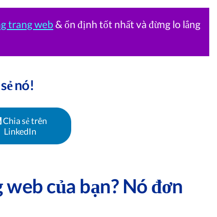
ng trang web
& ổn định tốt nhất và đừng lo lắng
 sẻ nó!
Chia sẻ trên
LinkedIn
ng web của bạn? Nó đơn