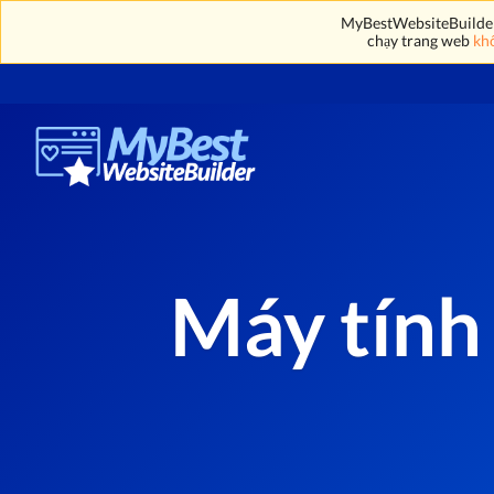
MyBestWebsiteBuilder' 
chạy trang web
khô
Máy tính 