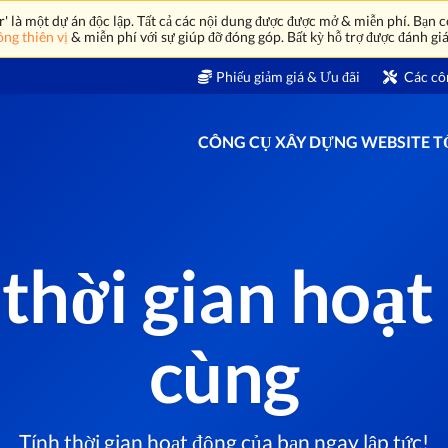
là một dự án độc lập. Tất cả các nội dung được được mở & miễn phí. Bạn có
ng thiên vị
& miễn phí với sự giúp đỡ đóng góp. Bất kỳ hỗ trợ được đánh giá
Phiếu giảm giá & Ưu đãi
Các cô
CÔNG CỤ XÂY DỰNG WEBSITE 
thời gian hoạt
cùng
Tính thời gian hoạt động của bạn ngay lập tức!