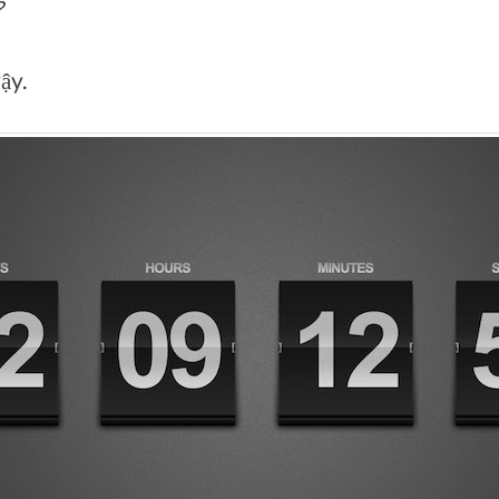
?
ậy.