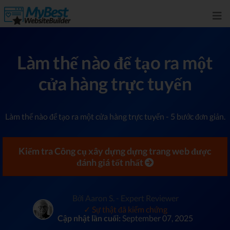
Làm thế nào để tạo ra một
cửa hàng trực tuyến
Làm thế nào để tạo ra một cửa hàng trực tuyến - 5 bước đơn giản.
Kiểm tra Công cụ xây dựng dựng trang web được
đánh giá tốt nhất
Bởi Aaron S. - Expert Reviewer
✓ Sự thật đã kiểm chứng
Cập nhật lần cuối:
September 07, 2025