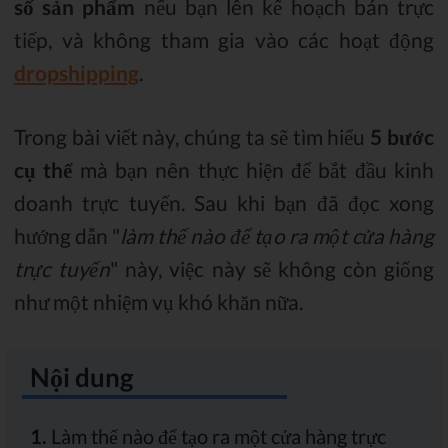
số sản phẩm
nếu bạn lên kế hoạch bán trực
tiếp, và không tham gia vào các hoạt động
dropshipping
.
Trong bài viết này, chúng ta sẽ tìm hiểu
5 bước
cụ thể
mà bạn nên thực hiện để bắt đầu kinh
doanh trực tuyến. Sau khi bạn đã đọc xong
hướng dẫn "
làm thế nào để tạo ra một cửa hàng
trực tuyến
" này, việc này sẽ không còn giống
như một nhiệm vụ khó khăn nữa.
Nội dung
1.
Làm thế nào để tạo ra một cửa hàng trực