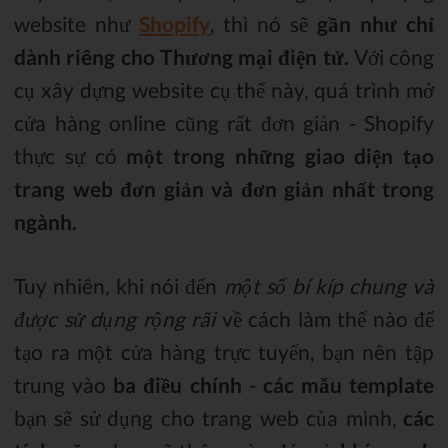
website như
Shopify
, thì nó sẽ
gần như chỉ
dành riêng cho Thương mại điện tử.
Với công
cụ xây dựng website cụ thể này, quá trình mở
cửa hàng online cũng rất đơn giản - Shopify
thực sự có
một trong những giao diện tạo
trang web đơn giản và đơn giản nhất trong
ngành.
Tuy nhiên, khi nói đến
một số bí kíp chung và
được sử dụng rộng rãi
về cách làm thế nào để
tạo ra một cửa hàng trực tuyến, bạn nên tập
trung vào
ba điều chính
-
các mẫu template
bạn sẽ sử dụng cho trang web của mình,
các