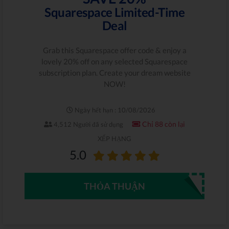
Squarespace Limited-Time
Deal
Grab this Squarespace offer code & enjoy a
lovely 20% off on any selected Squarespace
subscription plan. Create your dream website
NOW!
Ngày hết hạn : 10/08/2026
Chỉ 88 còn lại
4,512 Người đã sử dụng
XẾP HẠNG
5.0
THỎA THUẬN