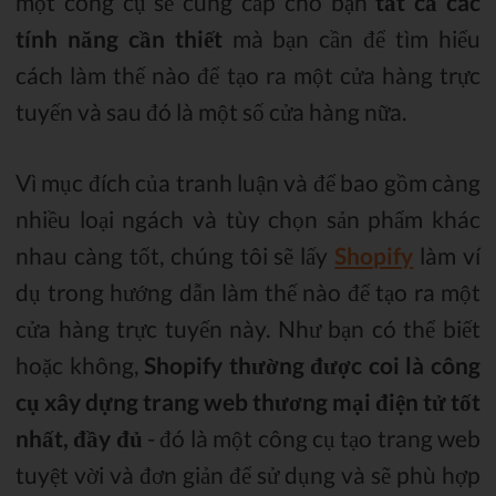
một công cụ sẽ cung cấp cho bạn
tất cả các
tính năng cần thiết
mà bạn cần để tìm hiểu
cách làm thế nào để tạo ra một cửa hàng trực
tuyến và sau đó là một số cửa hàng nữa.
Vì mục đích của tranh luận và để bao gồm càng
nhiều loại ngách và tùy chọn sản phẩm khác
nhau càng tốt, chúng tôi sẽ lấy
Shopify
làm ví
dụ trong hướng dẫn làm thế nào để tạo ra một
cửa hàng trực tuyến này. Như bạn có thể biết
hoặc không,
Shopify thường được coi là công
cụ xây dựng trang web thương mại điện tử tốt
nhất, đầy đủ
- đó là một công cụ tạo trang web
tuyệt vời và đơn giản để sử dụng và sẽ phù hợp