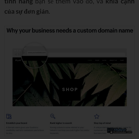
tính năng
bạn sẽ thêm vào đó, và
khía cạnh
của sự đơn giản
.