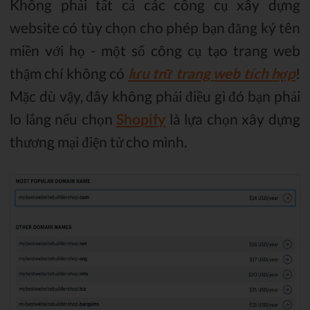
Không phải tất cả các công cụ xây dựng
website có tùy chọn cho phép bạn đăng ký tên
miền với họ - một số công cụ tạo trang web
thậm chí không có
lưu trữ trang web tích hợp
!
Mặc dù vậy, đây không phải điều gì đó bạn phải
lo lắng nếu chọn
Shopify
là lựa chọn xây dựng
thương mại điện tử cho mình.