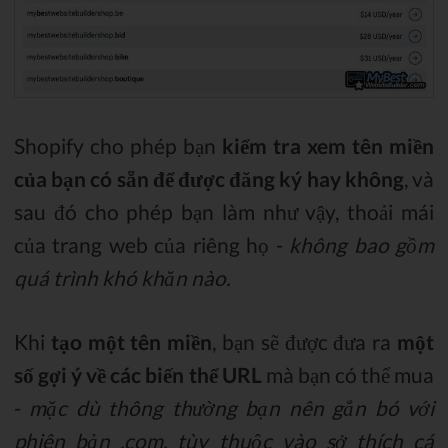
Shopify cho phép bạn
kiểm tra xem tên miền
của bạn có sẵn để được đăng ký hay không
, và
sau đó cho phép bạn làm như vậy, thoải mái
của trang web của riêng họ -
không bao gồm
quá trình khó khăn nào.
Khi
tạo một tên miền
, bạn sẽ được đưa ra
một
số gợi ý về các biến thể URL
mà bạn có thể mua
-
mặc dù
thông thường bạn nên gắn bó với
phiên bản .com, tùy thuộc vào sở thích cá