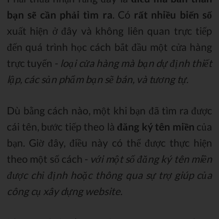
bạn sẽ cần phải tìm ra
. Có
rất nhiều biến số
xuất hiện ở đây và không liên quan trực tiếp
đến quá trình học cách bắt đầu một cửa hàng
trực tuyến -
loại cửa hàng mà bạn dự định thiết
lập, các sản phẩm bạn sẽ bán, và tương tự.
Dù bằng cách nào, một khi bạn đã tìm ra được
cái tên, bước tiếp theo là
đăng ký tên miền
của
bạn. Giờ đây, điều này có thể được thực hiện
theo một số cách -
với một số đăng ký tên miền
được chỉ định
hoặc thông qua sự trợ giúp của
công cụ xây dựng website.