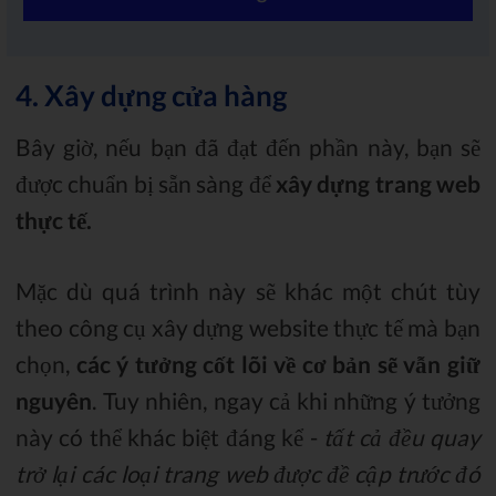
4. Xây dựng cửa hàng
Bây giờ, nếu bạn đã đạt đến phần này, bạn sẽ
được chuẩn bị sẵn sàng để
xây dựng trang web
thực tế.
Mặc dù quá trình này sẽ khác một chút tùy
theo công cụ xây dựng website thực tế mà bạn
chọn,
các ý tưởng cốt lõi về cơ bản sẽ vẫn giữ
nguyên
. Tuy nhiên, ngay cả khi những ý tưởng
này có thể khác biệt đáng kể -
tất cả đều quay
trở lại các loại trang web được đề cập trước đó