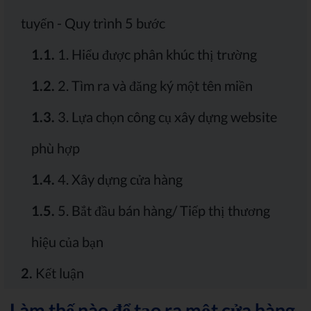
tuyến - Quy trình 5 bước
1.1.
1. Hiểu được phân khúc thị trường
1.2.
2. Tìm ra và đăng ký một tên miền
1.3.
3. Lựa chọn công cụ xây dựng website
phù hợp
1.4.
4. Xây dựng cửa hàng
1.5.
5. Bắt đầu bán hàng/ Tiếp thị thương
hiệu của bạn
2.
Kết luận
Làm thế nào để tạo ra một cửa hàng