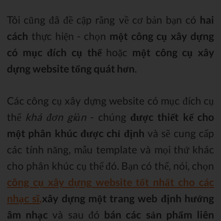
Tôi cũng đã đề cập rằng về cơ bản bạn có
hai
cách
thực hiện - chọn
một công cụ xây dựng
có mục đích cụ thể
hoặc
một công cụ xây
dựng website tổng quát hơn
.
Các công cụ xây dựng website có mục đích cụ
thể
khá đơn giản
- chúng
được thiết kế cho
một phân khúc
được chỉ định
và sẽ cung cấp
các tính năng, mẫu template và mọi thứ khác
cho phân khúc cụ thể đó. Bạn có thể, nói, chọn
công cụ xây dựng website
tốt nhất cho các
nhạc sĩ
,
xây dựng một trang web định hướng
âm nhạc
và sau đó
bán các sản phẩm liên