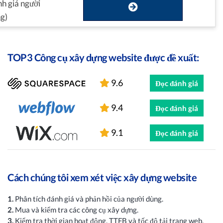
h giá người
g)
TOP3 Công cụ xây dựng website được đề xuất:
9.6
Đọc đánh giá
9.4
Đọc đánh giá
9.1
Đọc đánh giá
Cách chúng tôi xem xét việc xây dựng website
1.
Phân tích đánh giá và phản hồi của người dùng.
2.
Mua và kiểm tra các công cụ xây dựng.
3.
Kiểm tra thời gian hoạt động, TTFB và tốc độ tải trang web.