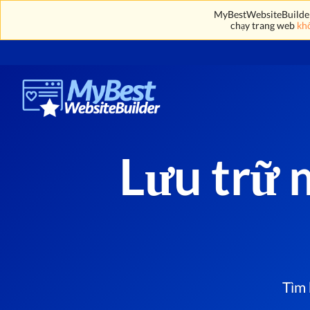
MyBestWebsiteBuilder' 
chạy trang web
khô
Lưu trữ 
Tìm 