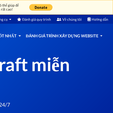
 thể giúp để
 rất cao!
ng cụ
Đánh giá quy trình
Về chúng tôi
Hướng dẫn
TỐT NHẤT
ĐÁNH GIÁ TRÌNH XÂY DỰNG WEBSITE
raft miễn
 24/7