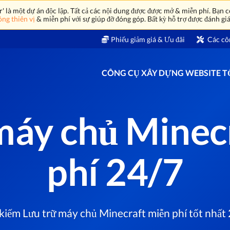
là một dự án độc lập. Tất cả các nội dung được được mở & miễn phí. Bạn có
ng thiên vị
& miễn phí với sự giúp đỡ đóng góp. Bất kỳ hỗ trợ được đánh giá
Phiếu giảm giá & Ưu đãi
Các cô
CÔNG CỤ XÂY DỰNG WEBSITE 
máy chủ Minec
phí 24/7
kiếm Lưu trữ máy chủ Minecraft miễn phí tốt nhất