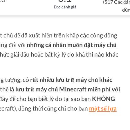
CÓ
(517 Các đán
Đọc đánh giá
dùn
t chủ đề đã xuất hiện trên khắp các cộng đồng
úng đối với
những cá nhân muốn đặt máy chủ
 chức giải đấu hoặc bất kỳ lý do khả thi nào khác
ng tượng, có
rất nhiều lưu trữ máy chủ khác
 thể là
lưu trữ máy chủ Minecraft miễn phí với
đây để cho bạn biết lý do tại sao bạn
KHÔNG
craft), đồng thời cũng chỉ cho bạn
một số lựa