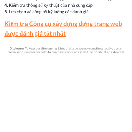
4.
Kiểm tra thông số kỹ thuật của nhà cung cấp.
5.
Lựa chọn và công bố kỹ lưỡng các đánh giá.
Kiểm tra Công cụ xây dựng dựng trang web
được đánh giá tốt nhất
Disclosure:
To keep our site running & free of charge, we may sometimes receive a small
commission if a reader decides to purchase services via some links on site, at no extra cost.