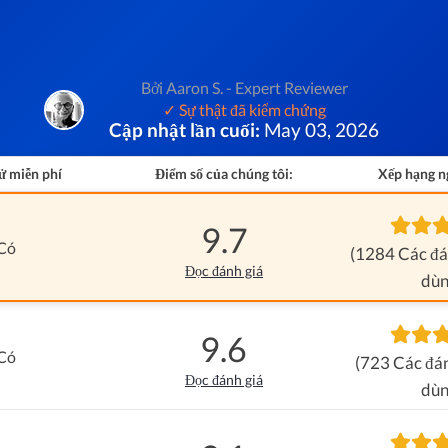
Bởi Aaron S. - Expert Reviewer
✓ Sự thật đã kiểm chứng
Cập nhật lần cuối:
May 03, 2026
ử miễn phí
Điểm số của chúng tôi:
Xếp hạng n
9.7
Có
(1284 Các đá
Đọc đánh giá
dùn
9.6
Có
(723 Các đán
Đọc đánh giá
dùn