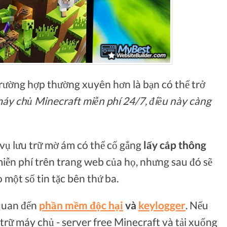
 trường hợp thường xuyên hơn là bạn có thể trở
máy chủ Minecraft miễn phí 24/7, điều này càng
 vụ lưu trữ mờ ám có thể cố gắng
lấy cắp thông
miễn phí trên trang web của họ, nhưng sau đó sẽ
o một số tin tặc bên thứ ba.
 quan đến
phần mềm độc hại
và
keylogger
. Nếu
rữ máy chủ - server free Minecraft và tải xuống