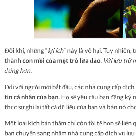
Đôi khi, những “
lợi ích
” này là vô hại. Tuy nhiên,
thành
con mồi của một trò lừa đảo
.
Với lưu trữ 
đúng hơn.
Đối với người mới bắt đầu, các nhà cung cấp dịch
tin cá nhân của bạn
. Họ sẽ yêu cầu bạn đăng ký 
thực sự ghi lại tất cả dữ liệu của bạn và bán nó ch
Một loại kịch bản thậm chí còn tồi tệ hơn sẽ liên
bạn chuyển sang nhầm nhà cung cấp dịch vụ lưu t