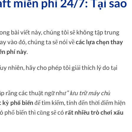
t miễn phí 24/7: Tại sao
ong bài viết này, chúng tôi sẽ không tập trung
ay vào đó, chúng ta sẽ nói về
các lựa chọn thay
ễn phí này
.
Tuy nhiên, hãy cho phép tôi giải thích lý do tại
cập rằng các thuật ngữ như “
lưu trữ máy chủ
 kỳ phổ biến
để tìm kiếm, tính đến thời điểm hiện
đó phổ biến thì cũng sẽ có
rất nhiều trò chơi xấu