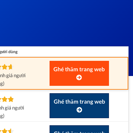
gười dùng
Ghé thăm trang web
nh giá người
g)
Ghé thăm trang web
h giá người
g)