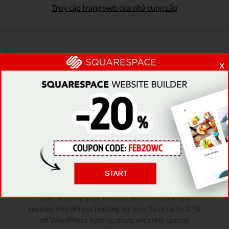
Truy cập trang web của nhà cung cấp
x
Đã xác minh
UP TO 37% OFF
For WordPress Hosting
Packages
Start building your website with BoldGrid and
receive WordPress hosting for less. Save up to 37%
off WordPress hosting plans with this special