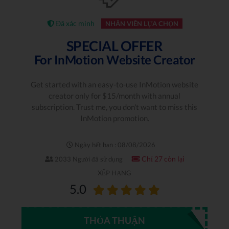
Đã xác minh
NHÂN VIÊN LỰA CHỌN
SPECIAL OFFER
For InMotion Website Creator
Get started with an easy-to-use InMotion website
creator only for $15/month with annual
subscription. Trust me, you don't want to miss this
InMotion promotion.
Ngày hết hạn : 08/08/2026
Chỉ 27 còn lại
2033 Người đã sử dụng
XẾP HẠNG
5.0
THỎA THUẬN