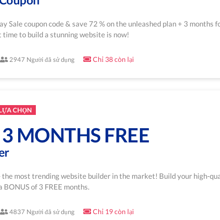
day Sale coupon code & save 72 % on the unleashed plan + 3 months 
 time to build a stunning website is now!
Chỉ 38 còn lại
2947 Người đã sử dụng
 LỰA CHỌN
+ 3 MONTHS FREE
er
- the most trending website builder in the market! Build your high-qua
+ a BONUS of 3 FREE months.
Chỉ 19 còn lại
4837 Người đã sử dụng