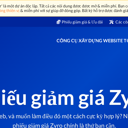
là một dự án độc lập. Tất cả các nội dung được được mở & miễn phí. Bạn có
ng thiên vị
& miễn phí với sự giúp đỡ đóng góp. Bất kỳ hỗ trợ được đánh giá
Phiếu giảm giá & Ưu đãi
Các cô
CÔNG CỤ XÂY DỰNG WEBSITE 
iếu giảm giá Z
b, và muốn làm điều đó một cách cực kỳ hợp lý? Nế
phiếu giảm giá Zyro chính là thứ bạn cần.