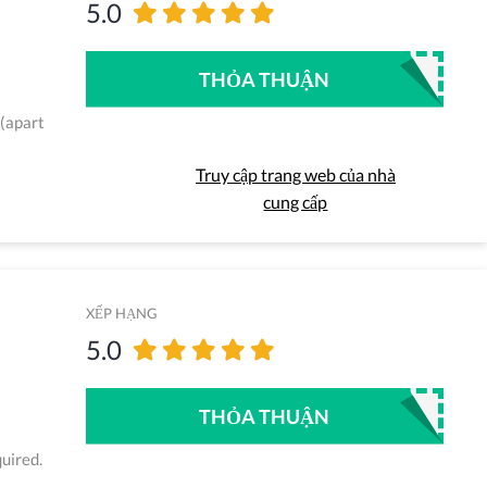
5.0
THỎA THUẬN
 (apart
Truy cập trang web của nhà
cung cấp
XẾP HẠNG
5.0
THỎA THUẬN
uired.