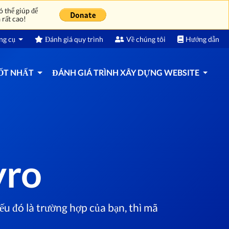
 thể giúp để
 rất cao!
ng cụ
Đánh giá quy trình
Về chúng tôi
Hướng dẫn
TỐT NHẤT
ĐÁNH GIÁ TRÌNH XÂY DỰNG WEBSITE
yro
u đó là trường hợp của bạn, thì mã