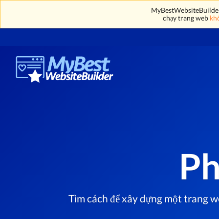
MyBestWebsiteBuilder' 
chạy trang web
khô
Ph
Tìm cách để xây dựng một trang we