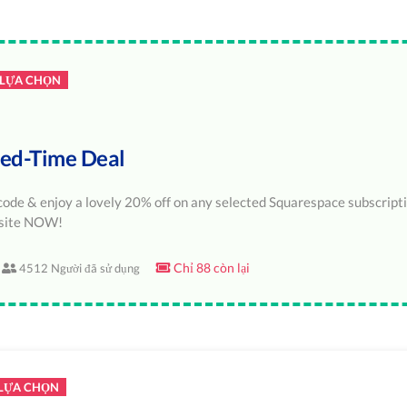
 LỰA CHỌN
ted-Time Deal
code & enjoy a lovely 20% off on any selected Squarespace subscript
bsite NOW!
Chỉ 88 còn lại
4512 Người đã sử dụng
 LỰA CHỌN