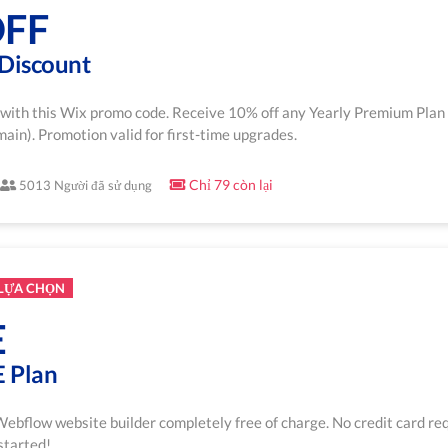
OFF
Discount
e with this Wix promo code. Receive 10% off any Yearly Premium Plan
n). Promotion valid for first-time upgrades.
Chỉ 79 còn lại
5013 Người đã sử dụng
 LỰA CHỌN
E
 Plan
 Webflow website builder completely free of charge. No credit card req
started!